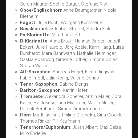
Sarah Maurer, Sophie Burger, Stefanie Rist
Oboe/Englischhorn
:Anne Baumgartner, Nicola
Diethelm
Fagott
: Julia Ruch, Wolfgang Kümmerle
Bassklarinette
: Isabel Ströbel, Sandra Fink
Es-Klarinette
: Miro Lanzillotti
B-Klarinette
: Anna Braun, Hannah Binder, Isabell
Eckert, Julie Haurdic, Jörg Abele, Karin Haag, Luisa
Burkhardt, Mara Bannwarth, Nathalie Henninger,
Saskia Rosswog, Simone Löffler, Simone Spies,
Stefan Wäldin
Alt-Saxophon
: Andreas Hügel, Elena Ringwald,
Fabio Friedl, Julia König, Valerie Derigs
Tenor-Saxophon
: Sabine Derigs
Bariton-Saxophon
: Katrin Hofer
Trompete
: Alexandra Scherer, Armin Maier, Cora
Keller, Heidi Kuss, Lisa Mießmer, Martin Müller,
Patrick Bernhardt, Simon Zimmermann
Horn
: Matthias Fink, Philine Diethelm, Sina Glöckle,
Thomas Rinker, Till Kaufmann
Tenorhorn/Euphonium
: Julian Albert, Max Oelze,
Miro Enderle