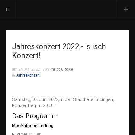
Aktuell
Termine
Jahreskonzert 2022 - 's isch
Presse
Konzert!
Orchester
Vorstand
am 24. Mai 2022
von
Philipp Glöckle
in
Jahreskonzert
Dirigent
Besetzung
Ehrenmitglieder
Samstag, 04. Juni 2022, in der Stadthalle Endingen,
Konzertbeginn 20 Uhr
Konzerte
Das Programm
Jahreskonzert
Musikalische Leitung
Open Air
Rüdiger Müller