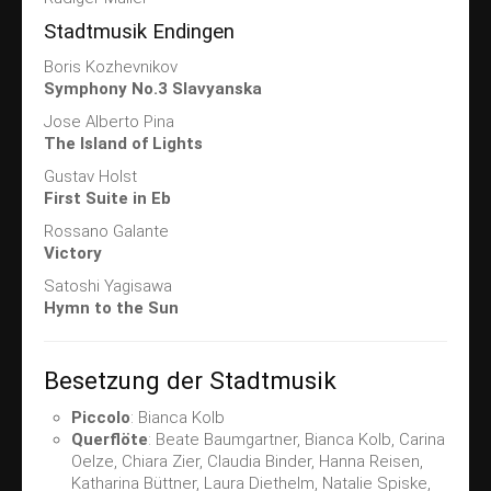
Kirchenkonzert
Stadtmusik Endingen
Treffpunkt Kammermüsik
Boris Kozhevnikov
Doppelkonzert
Symphony No.3 Slavyanska
Ausbildung
Jose Alberto Pina
The Island of Lights
Blockflöten
Gustav Holst
Vororchester
First Suite in Eb
Jugendkapelle
Rossano Galante
Victory
Kontakt
Satoshi Yagisawa
Impressum
Hymn to the Sun
Datenschutz
Besetzung der Stadtmusik
Piccolo
: Bianca Kolb
Querflöte
: Beate Baumgartner, Bianca Kolb, Carina
Oelze, Chiara Zier, Claudia Binder, Hanna Reisen,
Katharina Büttner, Laura Diethelm, Natalie Spiske,